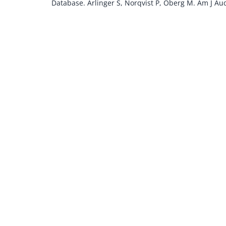
Database.
Arlinger S, Norqvist P, Öberg M. Am J Au