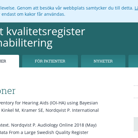
pplevelse. Genom att besöka vår webbplats samtycker du till detta.
L
ar endast om kakor får användas.
NER
FÖR PATIENTER
NYHETER
oner
entory for Hearing Aids (IOI-HA) using Bayesian
, Kinkel M, Kramer SE, Nordqvist P. International
text.
Nordqvist P. Audiology Online 2018 (May)
Data From a Large Swedish Quality Register