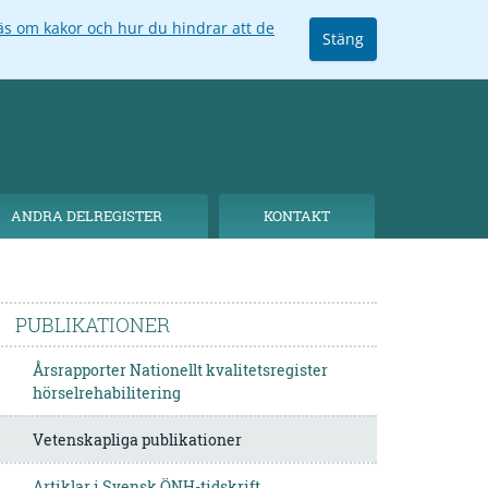
äs om kakor och hur du hindrar att de
Stäng
ANDRA DELREGISTER
KONTAKT
PUBLIKATIONER
Årsrapporter Nationellt kvalitetsregister
hörselrehabilitering
Vetenskapliga publikationer
Artiklar i Svensk ÖNH-tidskrift